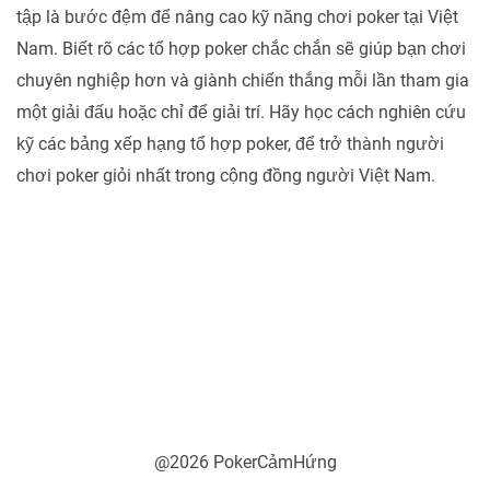
tập là bước đệm để nâng cao kỹ năng chơi poker tại Việt
Nam. Biết rõ các tổ hợp poker chắc chắn sẽ giúp bạn chơi
chuyên nghiệp hơn và giành chiến thắng mỗi lần tham gia
một giải đấu hoặc chỉ để giải trí. Hãy học cách nghiên cứu
kỹ các bảng xếp hạng tổ hợp poker, để trở thành người
chơi poker giỏi nhất trong cộng đồng người Việt Nam.
@2026 PokerCảmHứng