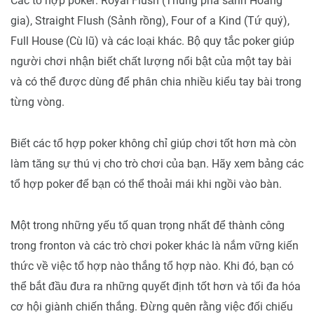
Các tổ hợp poker: Royal Flush (Thùng phá sảnh Hoàng
gia), Straight Flush (Sảnh rồng), Four of a Kind (Tứ quý),
Full House (Cù lũ) và các loại khác. Bộ quy tắc poker giúp
người chơi nhận biết chất lượng nổi bật của một tay bài
và có thể được dùng để phân chia nhiều kiểu tay bài trong
từng vòng.
Biết các tổ hợp poker không chỉ giúp chơi tốt hơn mà còn
làm tăng sự thú vị cho trò chơi của bạn. Hãy xem bảng các
tổ hợp poker để bạn có thể thoải mái khi ngồi vào bàn.
Một trong những yếu tố quan trọng nhất để thành công
trong fronton và các trò chơi poker khác là nắm vững kiến
thức về việc tổ hợp nào thắng tổ hợp nào. Khi đó, bạn có
thể bắt đầu đưa ra những quyết định tốt hơn và tối đa hóa
cơ hội giành chiến thắng. Đừng quên rằng việc đối chiếu