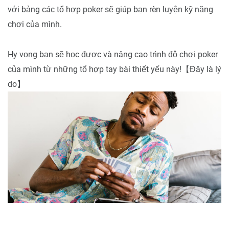
với bảng các tổ hợp poker sẽ giúp bạn rèn luyện kỹ năng
chơi của mình.
Hy vọng bạn sẽ học được và nâng cao trình độ chơi poker
của mình từ những tổ hợp tay bài thiết yếu này!【Đây là lý
do】